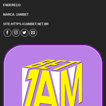
ENDEREÇO:
MARCA: 1AMBET
SITE:HTTPS://1AMBET.NET.BR