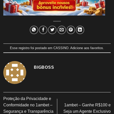
Esse registro foi postado em
CASSINO
.
Adicione aos favoritos
.
BIGBOSS
Proteção da Privacidade e
Conformidade no 1ambet –
1ambet – Ganhe R$100 e
Segurança e Transparência
Seja um Agente Exclusivo