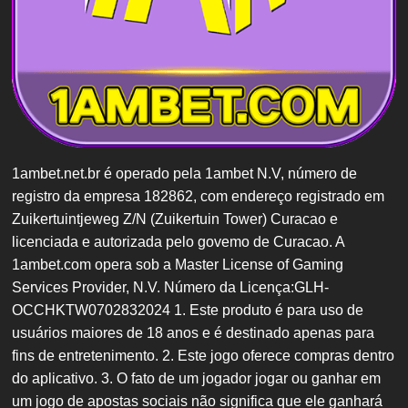
1ambet.net.br é operado pela 1ambet N.V, número de
registro da empresa 182862, com endereço registrado em
Zuikertuintjeweg Z/N (Zuikertuin Tower) Curacao e
licenciada e autorizada pelo govemo de Curacao. A
1ambet.com opera sob a Master License of Gaming
Services Provider, N.V. Número da Licença:GLH-
OCCHKTW0702832024 1. Este produto é para uso de
usuários maiores de 18 anos e é destinado apenas para
fins de entretenimento. 2. Este jogo oferece compras dentro
do aplicativo. 3. O fato de um jogador jogar ou ganhar em
um jogo de apostas sociais não significa que ele ganhará