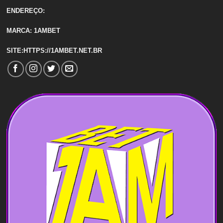
ENDEREÇO:
MARCA: 1AMBET
SITE:HTTPS://1AMBET.NET.BR